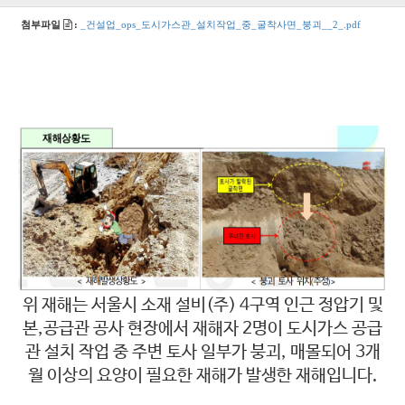
첨부파일
:
_건설업_ops_도시가스관_설치작업_중_굴착사면_붕괴__2_.pdf
​위 재해는 서울시 소재 설비(주) 4구역 인근 정압기 및
본,공급관 공사 현장에서 재해자 2명이 도시가스 공급
관 설치 작업 중 주변 토사 일부가 붕괴, 매몰되어 3개
월 이상의 요양이 필요한 재해가 발생한 재해입니다.