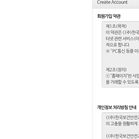
Create Account
회원가입 약관
개인정보 처리방침 안내